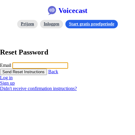
Voicecast
Prijzen
Inloggen
Start gratis proefperiode
Reset Password
Email
Back
Log in
Sign up
Didn't receive confirmation instructions?