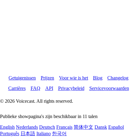
Getuigenissen
Prijzen
Voor wie is het
Blog
Changelog
Carrières
FAQ
API
Privacybeleid
Servicevoorwaarden
© 2026 Voicecast. All rights reserved.
Publieke showpagina's zijn beschikbaar in 11 talen
English
Nederlands
Deutsch
Français
简体中文
Dansk
Español
Português
日本語
Italiano
한국어