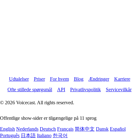
Udtalelser
Priser
For hvem
Blog
Ændringer
Karriere
Ofte stillede spørgsmål
API
Privatlivspolitik
Servicevilkår
© 2026 Voicecast. All rights reserved.
Offentlige show-sider er tilgængelige på 11 sprog
English
Nederlands
Deutsch
Français
简体中文
Dansk
Español
Português
日本語
Italiano
한국어