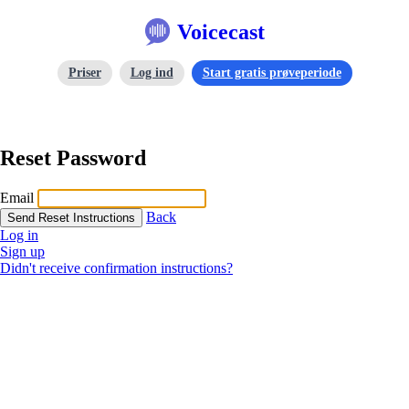
Voicecast
Priser
Log ind
Start gratis prøveperiode
Reset Password
Email
Back
Log in
Sign up
Didn't receive confirmation instructions?